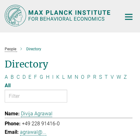
Main-
Content
People
Directory
Directory
A
B
C
D
E
F
G
H
I
K
L
M
N
O
P
R
S
T
V
W
Z
All
Divija Agrawal
+49 228 91416-0
agrawal@...