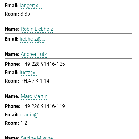
langer@...
3.3b
Robin Liebholz
liebholz@...
Andrea Lütz
+49 228 91416-125
luetz@...
PH.4 / K 1.14
Marc Martin
+49 228 91416-119
martin@...
1.2
Sabine Mische