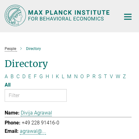
Main-
Content
People
Directory
Directory
A
B
C
D
E
F
G
H
I
K
L
M
N
O
P
R
S
T
V
W
Z
All
Divija Agrawal
+49 228 91416-0
agrawal@...