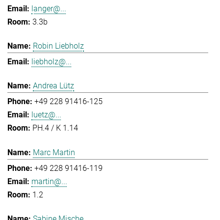
langer@...
3.3b
Robin Liebholz
liebholz@...
Andrea Lütz
+49 228 91416-125
luetz@...
PH.4 / K 1.14
Marc Martin
+49 228 91416-119
martin@...
1.2
Sabine Mische