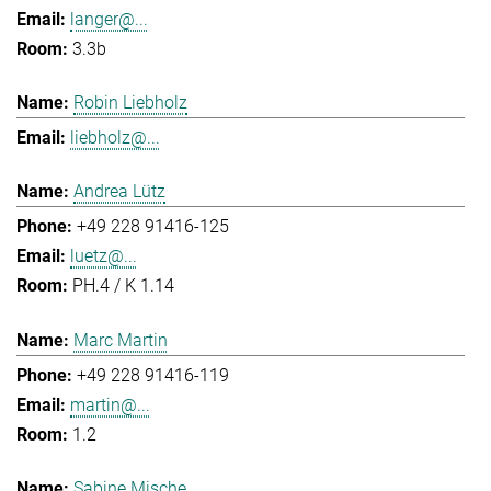
langer@...
3.3b
Robin Liebholz
liebholz@...
Andrea Lütz
+49 228 91416-125
luetz@...
PH.4 / K 1.14
Marc Martin
+49 228 91416-119
martin@...
1.2
Sabine Mische