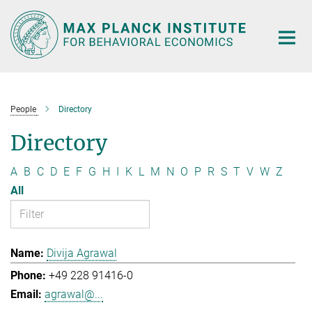
Main-
Content
People
Directory
Directory
A
B
C
D
E
F
G
H
I
K
L
M
N
O
P
R
S
T
V
W
Z
All
Divija Agrawal
+49 228 91416-0
agrawal@...