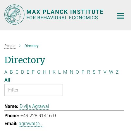
Main-
Content
People
Directory
Directory
A
B
C
D
E
F
G
H
I
K
L
M
N
O
P
R
S
T
V
W
Z
All
Divija Agrawal
+49 228 91416-0
agrawal@...