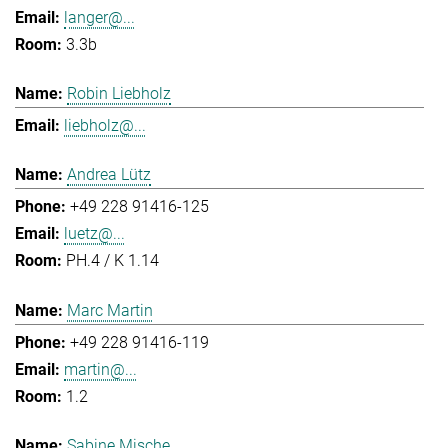
langer@...
3.3b
Robin Liebholz
liebholz@...
Andrea Lütz
+49 228 91416-125
luetz@...
PH.4 / K 1.14
Marc Martin
+49 228 91416-119
martin@...
1.2
Sabine Mische