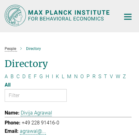
Main-
Content
People
Directory
Directory
A
B
C
D
E
F
G
H
I
K
L
M
N
O
P
R
S
T
V
W
Z
All
Divija Agrawal
+49 228 91416-0
agrawal@...