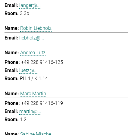
langer@...
3.3b
Robin Liebholz
liebholz@...
Andrea Lütz
+49 228 91416-125
luetz@...
PH.4 / K 1.14
Marc Martin
+49 228 91416-119
martin@...
1.2
Sabine Mische