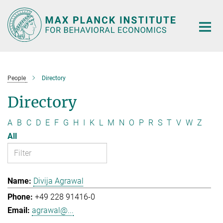
Main-
Content
People
Directory
Directory
A
B
C
D
E
F
G
H
I
K
L
M
N
O
P
R
S
T
V
W
Z
All
Divija Agrawal
+49 228 91416-0
agrawal@...