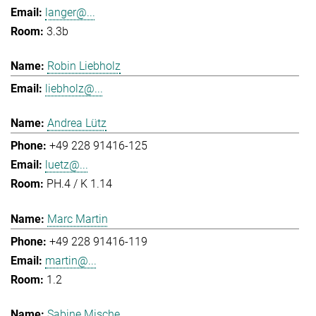
langer@...
3.3b
Robin Liebholz
liebholz@...
Andrea Lütz
+49 228 91416-125
luetz@...
PH.4 / K 1.14
Marc Martin
+49 228 91416-119
martin@...
1.2
Sabine Mische