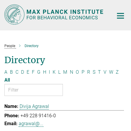
Main-
Content
People
Directory
Directory
A
B
C
D
E
F
G
H
I
K
L
M
N
O
P
R
S
T
V
W
Z
All
Divija Agrawal
+49 228 91416-0
agrawal@...