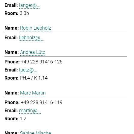
langer@...
3.3b
Robin Liebholz
liebholz@...
Andrea Lütz
+49 228 91416-125
luetz@...
PH.4 / K 1.14
Marc Martin
+49 228 91416-119
martin@...
1.2
Sabine Mische