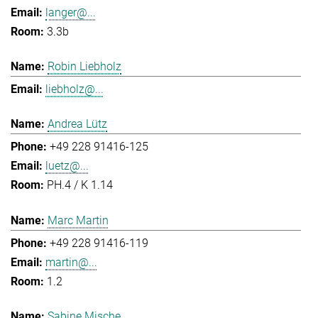
langer@...
3.3b
Robin Liebholz
liebholz@...
Andrea Lütz
+49 228 91416-125
luetz@...
PH.4 / K 1.14
Marc Martin
+49 228 91416-119
martin@...
1.2
Sabine Mische