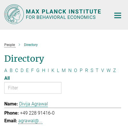
Main-
Content
People
Directory
Directory
A
B
C
D
E
F
G
H
I
K
L
M
N
O
P
R
S
T
V
W
Z
All
Divija Agrawal
+49 228 91416-0
agrawal@...