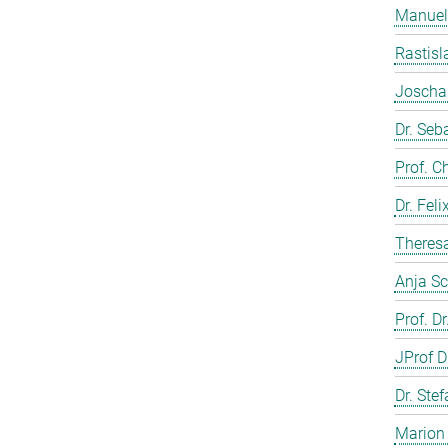
Manuela
Rastisl
Joscha 
Dr. Seb
Prof. C
Dr. Fel
Theresa
Anja Sc
Prof. D
JProf D
Dr. Ste
Marion