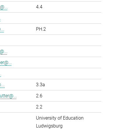
@...
4.4
.
..
PH.2
@...
er@...
.
...
3.3a
utter@...
2.6
2.2
University of Education
Ludwigsburg