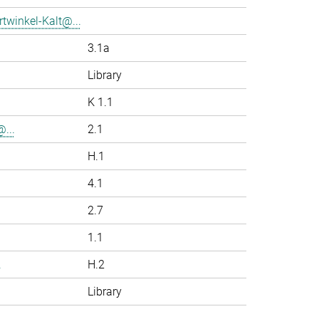
twinkel-Kalt@...
3.1a
Library
K 1.1
...
2.1
H.1
4.1
2.7
1.1
.
H.2
Library
.