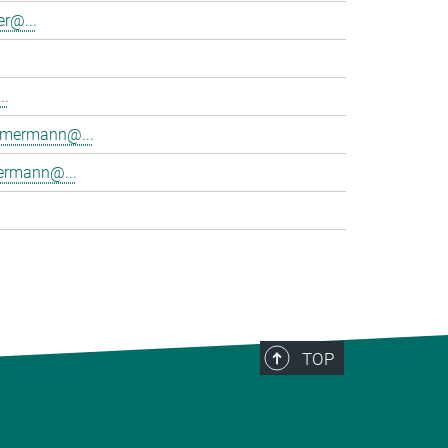
r@...
..
immermann@...
rmann@...
TOP