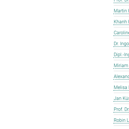
Martin 
Khanh 
Caroli
Dr. Ing
Dipl.-I
Miriam 
Alexand
Melisa 
Jan Kü
Prof. D
Robin L