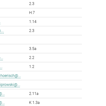
2.3
H.7
.
1.14
...
2.3
3.5a
..
2.2
..
1.2
-hoerisch@...
iprowski@...
...
2.11a
...
K 1.3a