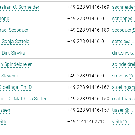
astian O. Schneider
+49 228 91416-169
sschneider
hopp
+49 228 91416-0
schopp@..
hael Seebauer
+49 228 91416-189
seebauer@.
. Sonja Settele
+49 228 91416-0
settele@...
. Dirk Sliwka
dirk.sliwka
n Spindeldreier
spindeldrei
 Stevens
+49 228 91416-0
stevens@..
Stoelinga, Ph. D.
+49 228 91416-162
stoelinga@
of. Dr. Matthias Sutter
+49 228 91416-150
matthias.s
issen
+49 228 91416-157
tissen@...
ith
+4971411402710
veith@...