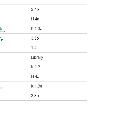
.
3.4b
H.4a
...
K 1.3a
@...
3.5b
1.4
.
Library
K 1.2
H.4a
..
K 1.3a
3.3b
.