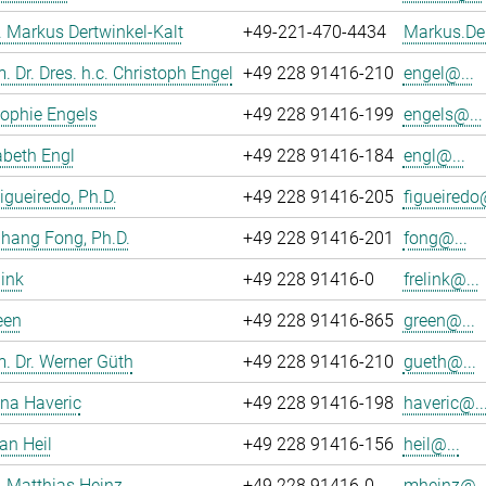
r. Markus Dertwinkel-Kalt
+49-221-470-4434
Markus.Der
m. Dr. Dres. h.c. Christoph Engel
+49 228 91416-210
engel@...
ophie Engels
+49 228 91416-199
engels@...
sabeth Engl
+49 228 91416-184
engl@...
Figueiredo, Ph.D.
+49 228 91416-205
figueiredo@
hang Fong, Ph.D.
+49 228 91416-201
fong@...
link
+49 228 91416-0
frelink@...
een
+49 228 91416-865
green@...
m. Dr. Werner Güth
+49 228 91416-210
gueth@...
ina Haveric
+49 228 91416-198
haveric@..
an Heil
+49 228 91416-156
heil@...
r. Matthias Heinz
+49 228 91416-0
mheinz@..