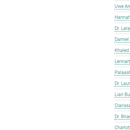
Uwe Ar
Hannah
Dr. Lara
Damiel
Khaled
Lennart
Palaash
Dr. Lau
Lian Bu
Clariss
Dr. Bri
Charlot