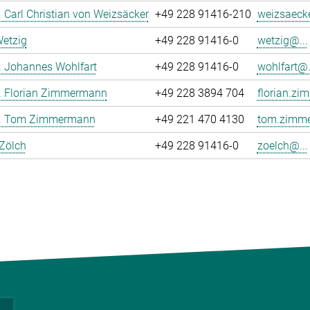
r. Carl Christian von Weizsäcker
+49 228 91416-210
weizsaecke
Wetzig
+49 228 91416-0
wetzig@...
r. Johannes Wohlfart
+49 228 91416-0
wohlfart@.
r. Florian Zimmermann
+49 228 3894 704
florian.z
Dr. Tom Zimmermann
+49 221 470 4130
tom.zimme
 Zölch
+49 228 91416-0
zoelch@...