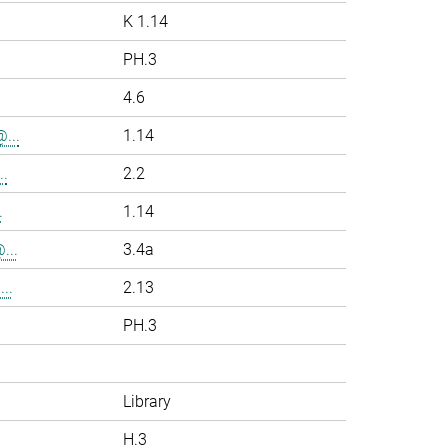
K 1.14
PH.3
4.6
...
1.14
.
2.2
.
1.14
...
3.4a
..
2.13
PH.3
Library
H.3