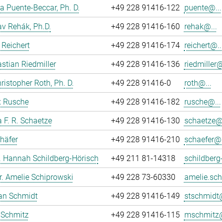
 Puente-Beccar, Ph. D.
+49 228 91416-122
puente@...
av Rehák, Ph.D.
+49 228 91416-160
rehak@...
Reichert
+49 228 91416-174
reichert@..
astian Riedmiller
+49 228 91416-136
riedmiller@
hristopher Roth, Ph. D.
+49 228 91416-0
roth@...
ix Rusche
+49 228 91416-182
rusche@...
 F. R. Schaetze
+49 228 91416-130
schaetze@.
häfer
+49 228 91416-210
schaefer@.
r. Hannah Schildberg-Hörisch
+49 211 81-14318
schildberg
r. Amelie Schiprowski
+49 228 73-60330
amelie.sch
fan Schmidt
+49 228 91416-149
stschmidt@
 Schmitz
+49 228 91416-115
mschmitz@