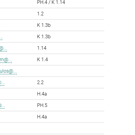
PH.4 / K 1.14
1.2
.
K 1.3b
..
K 1.3b
...
1.14
rn@...
K 1.4
los@...
..
2.2
H.4a
...
PH.5
H.4a