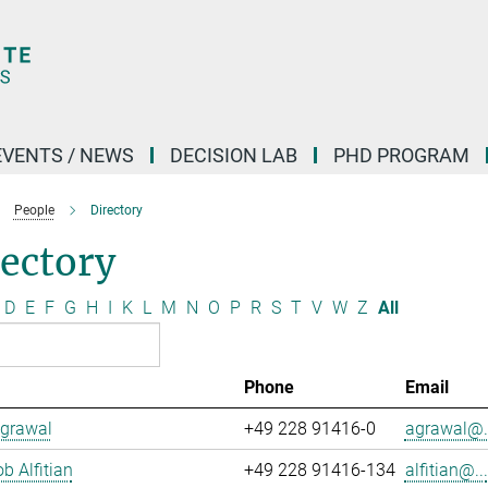
EVENTS / NEWS
DECISION LAB
PHD PROGRAM
People
Directory
ectory
D
E
F
G
H
I
K
L
M
N
O
P
R
S
T
V
W
Z
All
Phone
Email
Agrawal
+49 228 91416-0
agrawal@..
b Alfitian
+49 228 91416-134
alfitian@...