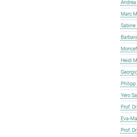
Andrea 
Marc M
Sabine
Barbar
Moncef
Heidi M
Georgi
Philip
Yero S
Prof. D
Eva-Ma
Prof. Dr