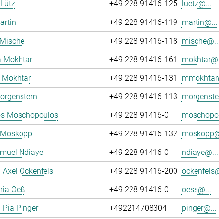
Lütz
+49 228 91416-125
luetz@...
artin
+49 228 91416-119
martin@...
 Mische
+49 228 91416-118
mische@..
a Mokhtar
+49 228 91416-161
mokhtar@.
 Mokhtar
+49 228 91416-131
mmokhtar@
orgenstern
+49 228 91416-113
morgenste
os Moschopoulos
+49 228 91416-0
moschopou
p Moskopp
+49 228 91416-132
moskopp@.
amuel Ndiaye
+49 228 91416-0
ndiaye@...
r. Axel Ockenfels
+49 228 91416-200
ockenfels@
ria Oeß
+49 228 91416-0
oess@...
. Pia Pinger
+492214708304
pinger@...