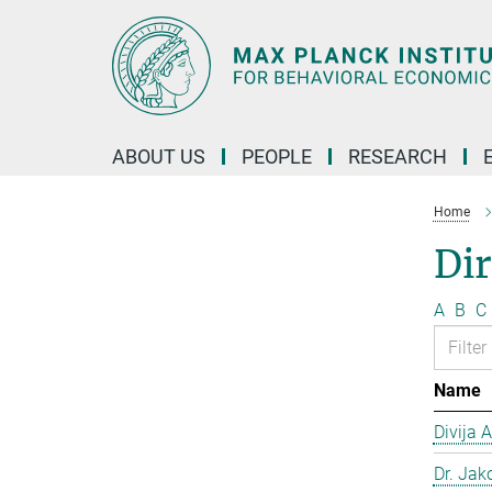
Main-
Content
ABOUT US
PEOPLE
RESEARCH
Home
Dir
A
B
C
Name
Divija 
Dr. Jako