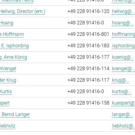
Hellwig, Director (em.)
+49 228 91416-120
hellwig@..
Hoang
+49 228 91416-0
hoang@...
ne Hoffmann
+49 228 91416-801
hoffmann@
o E. Isphording
+49 228 91416-183
isphording
ng. Arne König
+49 228 91416-177
koenig@...
Krengel
+49 228 91416-114
krengel@..
er Krug
+49 228 91416-117
krug@...
Kurtis
+49 228 91416-0
kurtis@...
spert
+49 228 91416-158
kuespert@.
r. Bernd Langer
langer@...
iebholz
liebholz@..