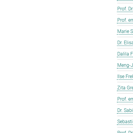
Prof. D
Prof. e
Marie S
Dr. Eli
Dalila 
Meng-J
Ilse Fre
Zita Gr
Prof. e
Dr. Sab
Sebasti
Prof. D