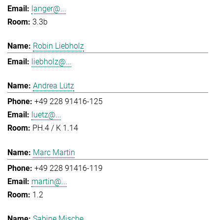
langer@...
3.3b
Robin Liebholz
liebholz@...
Andrea Lütz
+49 228 91416-125
luetz@...
PH.4 / K 1.14
Marc Martin
+49 228 91416-119
martin@...
1.2
Sabine Mische