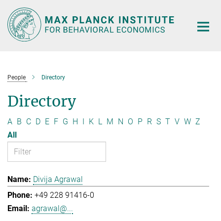
Main-
Content
People
Directory
Directory
A
B
C
D
E
F
G
H
I
K
L
M
N
O
P
R
S
T
V
W
Z
All
Divija Agrawal
+49 228 91416-0
agrawal@...