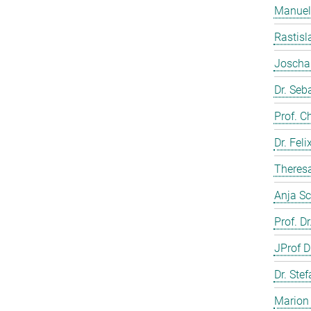
Manuela
Rastisl
Joscha 
Dr. Seb
Prof. C
Dr. Fel
Theresa
Anja Sc
Prof. D
JProf D
Dr. Ste
Marion