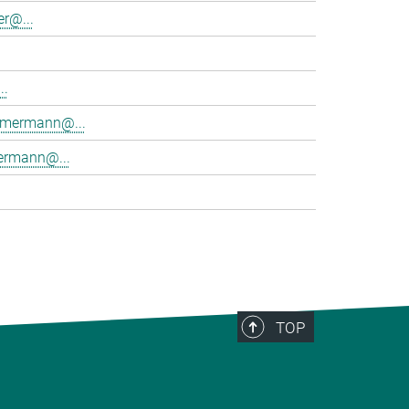
r@...
..
immermann@...
rmann@...
TOP