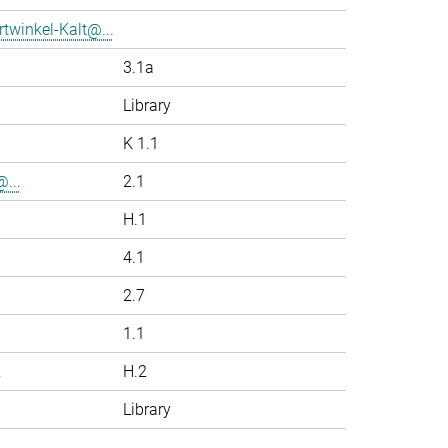
twinkel-Kalt@...
3.1a
Library
K 1.1
...
2.1
H.1
4.1
2.7
1.1
.
H.2
Library
.