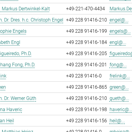
r. Markus Dertwinkel-Kalt
+49-221-470-4434
Markus.Der
m. Dr. Dres. h.c. Christoph Engel
+49 228 91416-210
engel@...
ophie Engels
+49 228 91416-199
engels@...
sabeth Engl
+49 228 91416-184
engl@...
Figueiredo, Ph.D.
+49 228 91416-205
figueiredo@
hang Fong, Ph.D.
+49 228 91416-201
fong@...
link
+49 228 91416-0
frelink@...
een
+49 228 91416-865
green@...
m. Dr. Werner Güth
+49 228 91416-210
gueth@...
ina Haveric
+49 228 91416-198
haveric@..
an Heil
+49 228 91416-156
heil@...
r. Matthias Heinz
+49 228 91416-0
mheinz@..