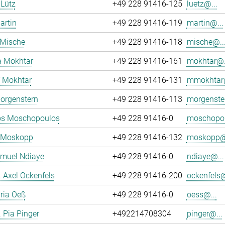
Lütz
+49 228 91416-125
luetz@...
artin
+49 228 91416-119
martin@...
 Mische
+49 228 91416-118
mische@..
a Mokhtar
+49 228 91416-161
mokhtar@.
 Mokhtar
+49 228 91416-131
mmokhtar@
orgenstern
+49 228 91416-113
morgenste
os Moschopoulos
+49 228 91416-0
moschopou
p Moskopp
+49 228 91416-132
moskopp@.
amuel Ndiaye
+49 228 91416-0
ndiaye@...
r. Axel Ockenfels
+49 228 91416-200
ockenfels@
ria Oeß
+49 228 91416-0
oess@...
. Pia Pinger
+492214708304
pinger@...