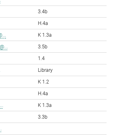
.
3.4b
H.4a
...
K 1.3a
@...
3.5b
1.4
.
Library
K 1.2
H.4a
..
K 1.3a
3.3b
.