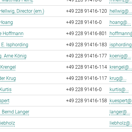
Hellwig, Director (em.)
+49 228 91416-120
hellwig@..
Hoang
+49 228 91416-0
hoang@...
ne Hoffmann
+49 228 91416-801
hoffmann@
o E. Isphording
+49 228 91416-183
isphording
ng. Arne König
+49 228 91416-177
koenig@...
Krengel
+49 228 91416-114
krengel@..
er Krug
+49 228 91416-117
krug@...
Kurtis
+49 228 91416-0
kurtis@...
spert
+49 228 91416-158
kuespert@.
r. Bernd Langer
langer@...
iebholz
liebholz@..