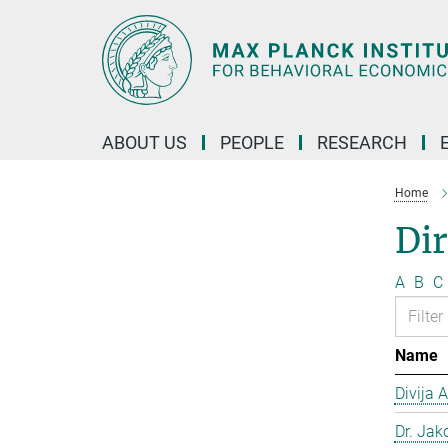
Main-
Content
ABOUT US
PEOPLE
RESEARCH
Home
Dir
A
B
C
Name
Divija 
Dr. Jako