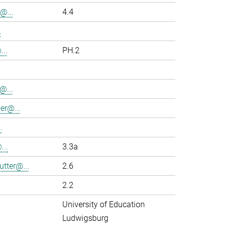
@...
4.4
.
..
PH.2
@...
er@...
.
...
3.3a
utter@...
2.6
2.2
University of Education
Ludwigsburg