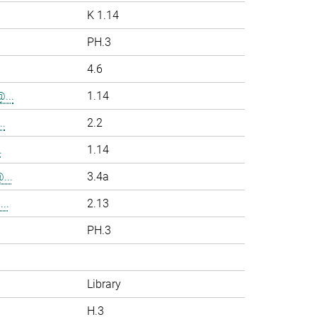
K 1.14
PH.3
4.6
...
1.14
.
2.2
.
1.14
...
3.4a
..
2.13
PH.3
Library
H.3