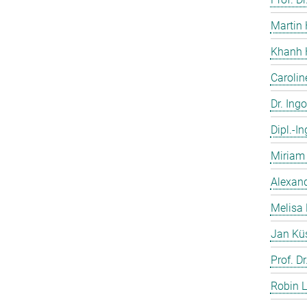
Martin 
Khanh 
Caroli
Dr. Ing
Dipl.-I
Miriam 
Alexand
Melisa 
Jan Kü
Prof. D
Robin L