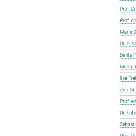
Prof. D
Prof. e
Marie S
Dr. Eli
Dalila 
Meng-J
Ilse Fre
Zita Gr
Prof. e
Dr. Sab
Sebasti
Prof. D