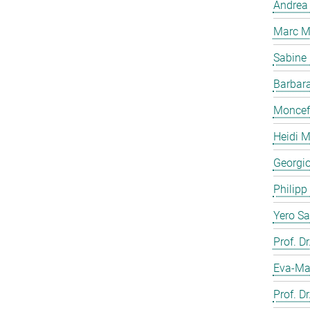
Andrea 
Marc M
Sabine
Barbar
Moncef
Heidi M
Georgi
Philip
Yero S
Prof. D
Eva-Ma
Prof. Dr