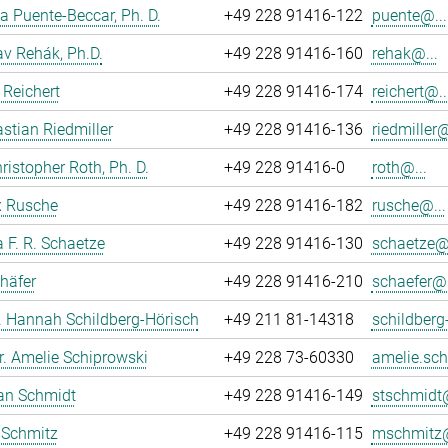
 Puente-Beccar, Ph. D.
+49 228 91416-122
puente@...
av Rehák, Ph.D.
+49 228 91416-160
rehak@...
Reichert
+49 228 91416-174
reichert@..
astian Riedmiller
+49 228 91416-136
riedmiller@
hristopher Roth, Ph. D.
+49 228 91416-0
roth@...
ix Rusche
+49 228 91416-182
rusche@...
 F. R. Schaetze
+49 228 91416-130
schaetze@.
häfer
+49 228 91416-210
schaefer@.
r. Hannah Schildberg-Hörisch
+49 211 81-14318
schildberg
r. Amelie Schiprowski
+49 228 73-60330
amelie.sch
fan Schmidt
+49 228 91416-149
stschmidt@
 Schmitz
+49 228 91416-115
mschmitz@