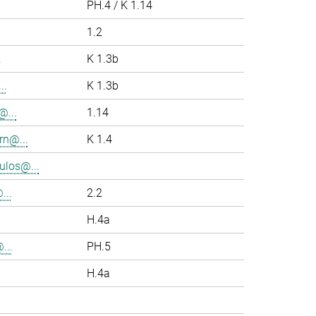
PH.4 / K 1.14
1.2
.
K 1.3b
..
K 1.3b
...
1.14
rn@...
K 1.4
los@...
..
2.2
H.4a
...
PH.5
H.4a