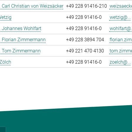
r. Carl Christian von Weizsäcker
+49 228 91416-210
weizsaecke
Wetzig
+49 228 91416-0
wetzig@...
r. Johannes Wohlfart
+49 228 91416-0
wohlfart@.
r. Florian Zimmermann
+49 228 3894 704
florian.z
Dr. Tom Zimmermann
+49 221 470 4130
tom.zimme
 Zölch
+49 228 91416-0
zoelch@...