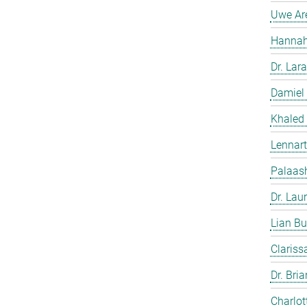
Uwe Ar
Hannah
Dr. Lara
Damiel
Khaled
Lennart
Palaash
Dr. Lau
Lian Bu
Clariss
Dr. Bri
Charlot