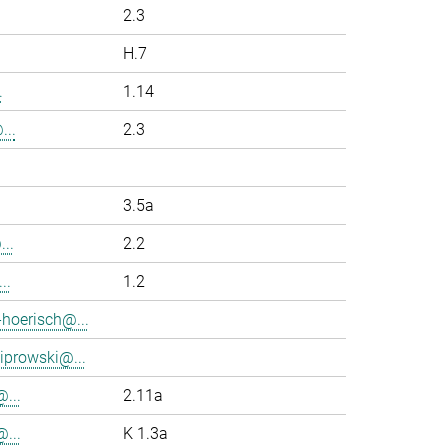
2.3
H.7
.
1.14
...
2.3
3.5a
..
2.2
..
1.2
-hoerisch@...
iprowski@...
...
2.11a
...
K 1.3a