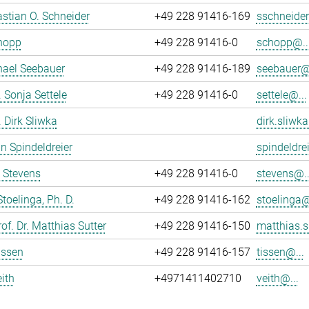
astian O. Schneider
+49 228 91416-169
sschneider
hopp
+49 228 91416-0
schopp@..
hael Seebauer
+49 228 91416-189
seebauer@.
. Sonja Settele
+49 228 91416-0
settele@...
. Dirk Sliwka
dirk.sliwka
n Spindeldreier
spindeldrei
 Stevens
+49 228 91416-0
stevens@..
Stoelinga, Ph. D.
+49 228 91416-162
stoelinga@
of. Dr. Matthias Sutter
+49 228 91416-150
matthias.s
issen
+49 228 91416-157
tissen@...
ith
+4971411402710
veith@...