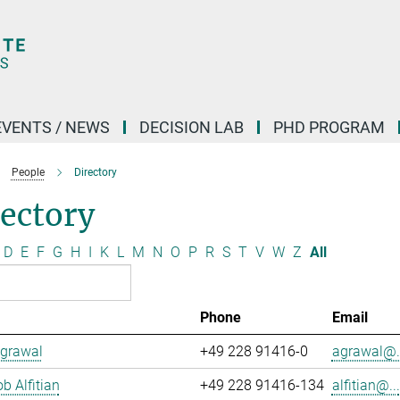
EVENTS / NEWS
DECISION LAB
PHD PROGRAM
People
Directory
ectory
D
E
F
G
H
I
K
L
M
N
O
P
R
S
T
V
W
Z
All
Phone
Email
Agrawal
+49 228 91416-0
agrawal@..
b Alfitian
+49 228 91416-134
alfitian@...