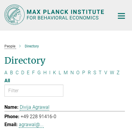
Main-
Content
People
Directory
Directory
A
B
C
D
E
F
G
H
I
K
L
M
N
O
P
R
S
T
V
W
Z
All
Divija Agrawal
+49 228 91416-0
agrawal@...