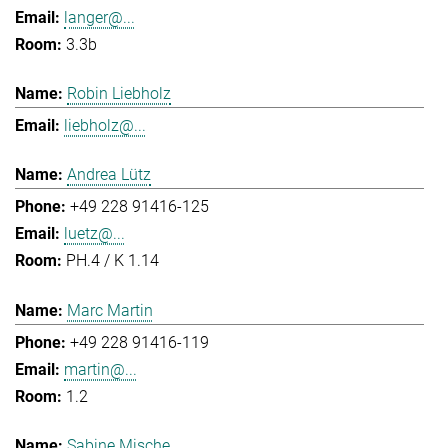
langer@...
3.3b
Robin Liebholz
liebholz@...
Andrea Lütz
+49 228 91416-125
luetz@...
PH.4 / K 1.14
Marc Martin
+49 228 91416-119
martin@...
1.2
Sabine Mische