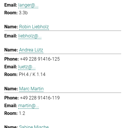
langer@...
3.3b
Robin Liebholz
liebholz@...
Andrea Lütz
+49 228 91416-125
luetz@...
PH.4 / K 1.14
Marc Martin
+49 228 91416-119
martin@...
1.2
Sabine Mische