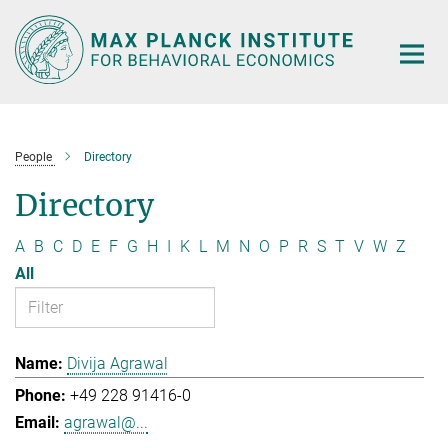
Main-
Content
People
Directory
Directory
A
B
C
D
E
F
G
H
I
K
L
M
N
O
P
R
S
T
V
W
Z
All
Divija Agrawal
+49 228 91416-0
agrawal@...