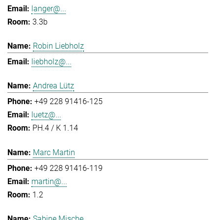
langer@...
3.3b
Robin Liebholz
liebholz@...
Andrea Lütz
+49 228 91416-125
luetz@...
PH.4 / K 1.14
Marc Martin
+49 228 91416-119
martin@...
1.2
Sabine Mische