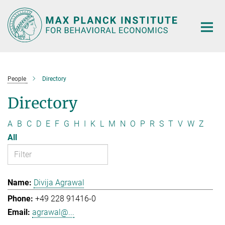
Main-
Content
People
Directory
Directory
A
B
C
D
E
F
G
H
I
K
L
M
N
O
P
R
S
T
V
W
Z
All
Divija Agrawal
+49 228 91416-0
agrawal@...