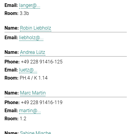
langer@...
3.3b
Robin Liebholz
liebholz@...
Andrea Lütz
+49 228 91416-125
luetz@...
PH.4 / K 1.14
Marc Martin
+49 228 91416-119
martin@...
1.2
Sabine Mische