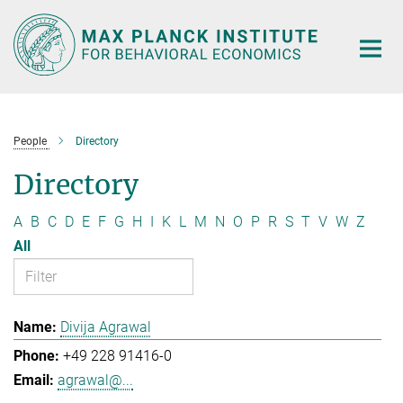
Main-
Content
People
Directory
Directory
A
B
C
D
E
F
G
H
I
K
L
M
N
O
P
R
S
T
V
W
Z
All
Divija Agrawal
+49 228 91416-0
agrawal@...