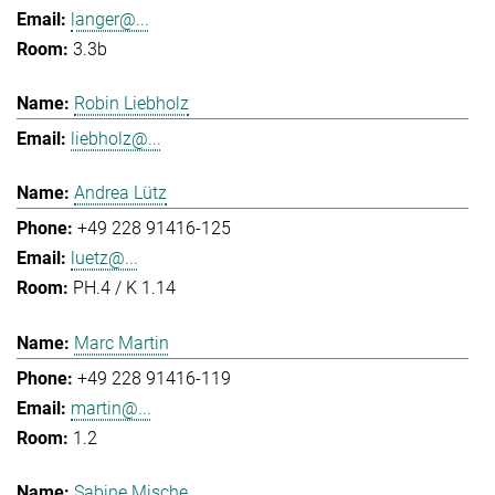
langer@...
3.3b
Robin Liebholz
liebholz@...
Andrea Lütz
+49 228 91416-125
luetz@...
PH.4 / K 1.14
Marc Martin
+49 228 91416-119
martin@...
1.2
Sabine Mische