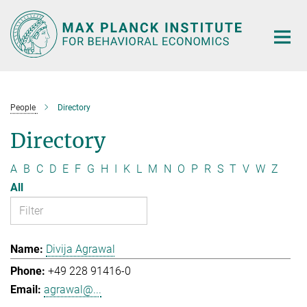
Main-
Content
People
Directory
Directory
A
B
C
D
E
F
G
H
I
K
L
M
N
O
P
R
S
T
V
W
Z
All
Divija Agrawal
+49 228 91416-0
agrawal@...