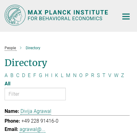
Main-
Content
People
Directory
Directory
A
B
C
D
E
F
G
H
I
K
L
M
N
O
P
R
S
T
V
W
Z
All
Divija Agrawal
+49 228 91416-0
agrawal@...