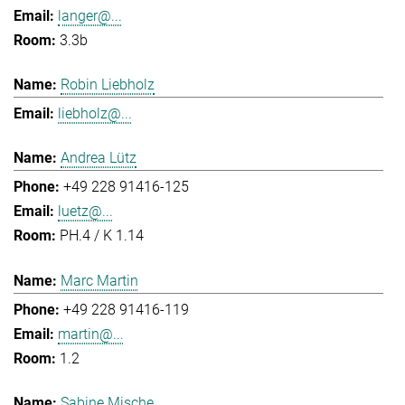
langer@...
3.3b
Robin Liebholz
liebholz@...
Andrea Lütz
+49 228 91416-125
luetz@...
PH.4 / K 1.14
Marc Martin
+49 228 91416-119
martin@...
1.2
Sabine Mische