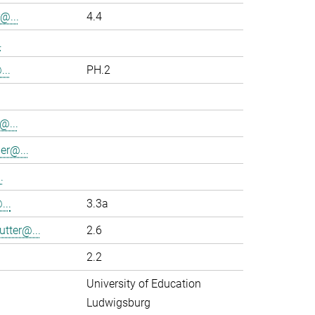
@...
4.4
.
..
PH.2
@...
er@...
.
...
3.3a
utter@...
2.6
2.2
University of Education
Ludwigsburg