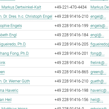
r. Markus Dertwinkel-Kalt
+49-221-470-4434
Markus.Der
m. Dr. Dres. h.c. Christoph Engel
+49 228 91416-210
engel@...
ophie Engels
+49 228 91416-199
engels@...
sabeth Engl
+49 228 91416-184
engl@...
Figueiredo, Ph.D.
+49 228 91416-205
figueiredo@
hang Fong, Ph.D.
+49 228 91416-201
fong@...
link
+49 228 91416-0
frelink@...
een
+49 228 91416-865
green@...
m. Dr. Werner Güth
+49 228 91416-210
gueth@...
ina Haveric
+49 228 91416-198
haveric@..
an Heil
+49 228 91416-156
heil@...
r. Matthias Heinz
+49 228 91416-0
mheinz@..