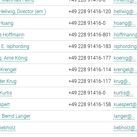
Hellwig, Director (em.)
+49 228 91416-120
hellwig@..
Hoang
+49 228 91416-0
hoang@...
ne Hoffmann
+49 228 91416-801
hoffmann@
o E. Isphording
+49 228 91416-183
isphording
ng. Arne König
+49 228 91416-177
koenig@...
Krengel
+49 228 91416-114
krengel@..
er Krug
+49 228 91416-117
krug@...
Kurtis
+49 228 91416-0
kurtis@...
spert
+49 228 91416-158
kuespert@.
r. Bernd Langer
langer@...
iebholz
liebholz@..