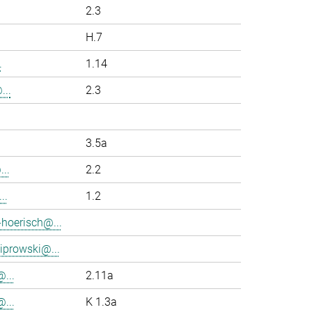
2.3
H.7
.
1.14
...
2.3
3.5a
..
2.2
..
1.2
-hoerisch@...
iprowski@...
...
2.11a
...
K 1.3a