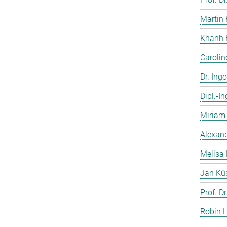
Martin 
Khanh 
Caroli
Dr. Ing
Dipl.-I
Miriam 
Alexand
Melisa 
Jan Kü
Prof. D
Robin L