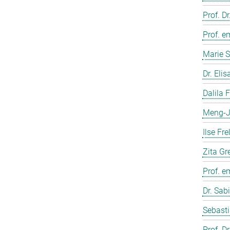
Prof. D
Prof. e
Marie S
Dr. Eli
Dalila 
Meng-J
Ilse Fre
Zita Gr
Prof. e
Dr. Sab
Sebasti
Prof. D