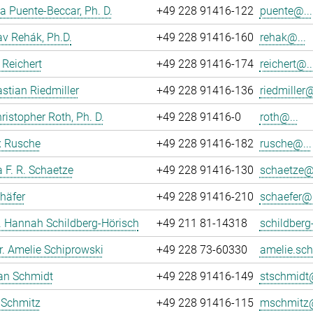
 Puente-Beccar, Ph. D.
+49 228 91416-122
puente@...
av Rehák, Ph.D.
+49 228 91416-160
rehak@...
Reichert
+49 228 91416-174
reichert@..
astian Riedmiller
+49 228 91416-136
riedmiller@
hristopher Roth, Ph. D.
+49 228 91416-0
roth@...
ix Rusche
+49 228 91416-182
rusche@...
 F. R. Schaetze
+49 228 91416-130
schaetze@.
häfer
+49 228 91416-210
schaefer@.
r. Hannah Schildberg-Hörisch
+49 211 81-14318
schildberg
r. Amelie Schiprowski
+49 228 73-60330
amelie.sch
fan Schmidt
+49 228 91416-149
stschmidt@
 Schmitz
+49 228 91416-115
mschmitz@