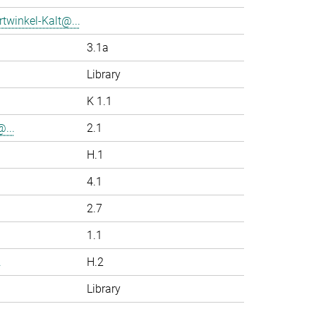
twinkel-Kalt@...
3.1a
Library
K 1.1
...
2.1
H.1
4.1
2.7
1.1
.
H.2
Library
.