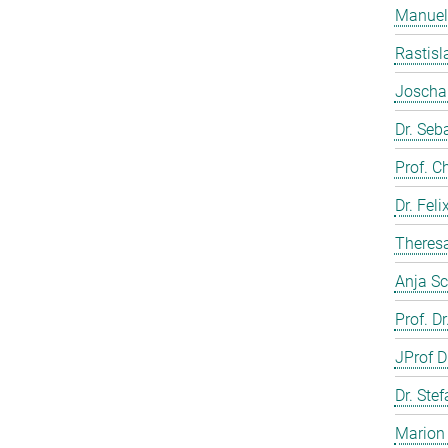
Manuela
Rastisl
Joscha 
Dr. Seb
Prof. C
Dr. Fel
Theresa
Anja Sc
Prof. D
JProf D
Dr. Ste
Marion