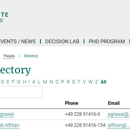
EVENTS / NEWS
DECISION LAB
PHD PROGRAM
People
Directory
ectory
D
E
F
G
H
I
K
L
M
N
O
P
R
S
T
V
W
Z
All
Phone
Email
Agrawal
+49 228 91416-0
agrawal@..
b Alfitian
+49 228 91416-134
alfitian@...