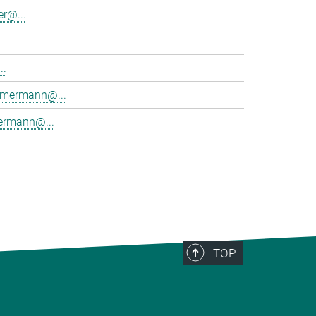
r@...
..
immermann@...
rmann@...
TOP