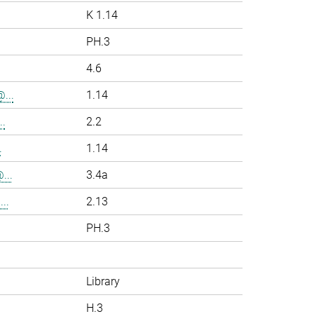
K 1.14
PH.3
4.6
...
1.14
.
2.2
.
1.14
...
3.4a
..
2.13
PH.3
Library
H.3