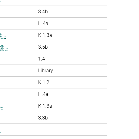
.
3.4b
H.4a
...
K 1.3a
@...
3.5b
1.4
.
Library
K 1.2
H.4a
..
K 1.3a
3.3b
.