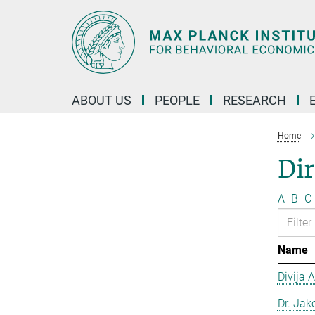
Main-
Content
ABOUT US
PEOPLE
RESEARCH
Home
Dir
A
B
C
Name
Divija 
Dr. Jako