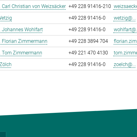
r. Carl Christian von Weizsäcker
+49 228 91416-210
weizsaecke
Wetzig
+49 228 91416-0
wetzig@...
r. Johannes Wohlfart
+49 228 91416-0
wohlfart@.
r. Florian Zimmermann
+49 228 3894 704
florian.z
Dr. Tom Zimmermann
+49 221 470 4130
tom.zimme
 Zölch
+49 228 91416-0
zoelch@...