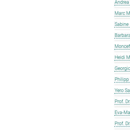
Andrea 
Marc M
Sabine
Barbar
Moncef
Heidi M
Georgi
Philip
Yero S
Prof. D
Eva-Ma
Prof. Dr