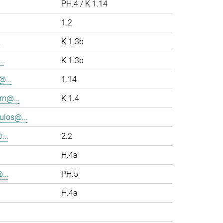
PH.4 / K 1.14
1.2
.
K 1.3b
..
K 1.3b
...
1.14
rn@...
K 1.4
los@...
..
2.2
H.4a
...
PH.5
H.4a