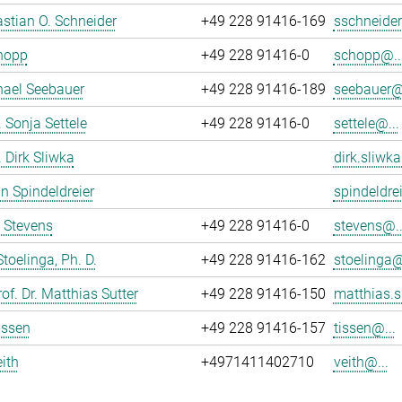
astian O. Schneider
+49 228 91416-169
sschneider
hopp
+49 228 91416-0
schopp@..
hael Seebauer
+49 228 91416-189
seebauer@.
. Sonja Settele
+49 228 91416-0
settele@...
. Dirk Sliwka
dirk.sliwka
n Spindeldreier
spindeldrei
 Stevens
+49 228 91416-0
stevens@..
Stoelinga, Ph. D.
+49 228 91416-162
stoelinga@
of. Dr. Matthias Sutter
+49 228 91416-150
matthias.s
issen
+49 228 91416-157
tissen@...
ith
+4971411402710
veith@...