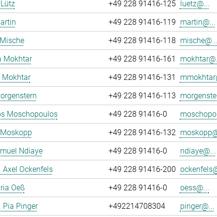
Lütz
+49 228 91416-125
luetz@...
artin
+49 228 91416-119
martin@...
 Mische
+49 228 91416-118
mische@..
a Mokhtar
+49 228 91416-161
mokhtar@.
 Mokhtar
+49 228 91416-131
mmokhtar@
orgenstern
+49 228 91416-113
morgenste
os Moschopoulos
+49 228 91416-0
moschopou
p Moskopp
+49 228 91416-132
moskopp@.
amuel Ndiaye
+49 228 91416-0
ndiaye@...
r. Axel Ockenfels
+49 228 91416-200
ockenfels@
ria Oeß
+49 228 91416-0
oess@...
. Pia Pinger
+492214708304
pinger@...