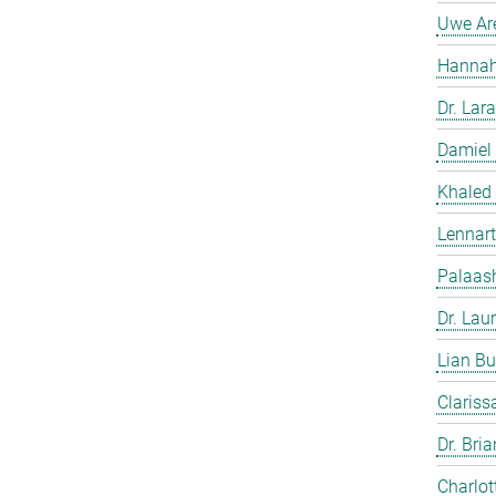
Uwe Ar
Hannah
Dr. Lara
Damiel
Khaled
Lennart
Palaash
Dr. Lau
Lian Bu
Clariss
Dr. Bri
Charlot