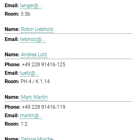
langer@...
3.3b
Robin Liebholz
liebholz@...
Andrea Lütz
+49 228 91416-125
luetz@...
PH.4 / K 1.14
Marc Martin
+49 228 91416-119
martin@...
1.2
Sabine Mische