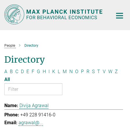
Main-
Content
People
Directory
Directory
A
B
C
D
E
F
G
H
I
K
L
M
N
O
P
R
S
T
V
W
Z
All
Divija Agrawal
+49 228 91416-0
agrawal@...